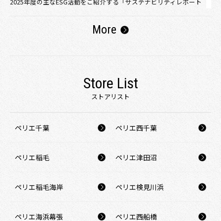
2025年度の主なESG活動をご紹介する「サステナビリティレポート
2026」を公開いたしました。
More
プレスリリース
2026/06/01
＜子どもの遊び場が駅前に！＞ JR幕張豊砂駅 改札で買える遊具 ＆
遊具無料レンタル 「とよすなうみかぜ広場」の人気企画、ご好評に
つき継続決定
Store List
プレスリリース
2026/05/01
「お仕事体験に出発進行！」 JR幕張豊砂駅で『駅社員＆ホテルの
ストアリスト
お仕事体験』を開催します！
プレスリリース
2026/04/19
ペリエ千葉
ペリエ西千葉
【ペリエ千葉】GW限定！ジェフ オリジナルステッカー プレゼント
キャンペーン第二弾開催！
ペリエ稲毛
ペリエ津田沼
プレスリリース
2026/04/10
JR 京葉線 幕張豊砂駅で お子さま向け遊具の 「改札 窓口販売 」 と
「 無料貸出 」 を実施 します！
ペリエ稲毛海岸
ペリエ検見川浜
プレスリリース
2026/04/01
企業理念の改定に関するお知らせ
ペリエ海浜幕張
ペリエ西船橋