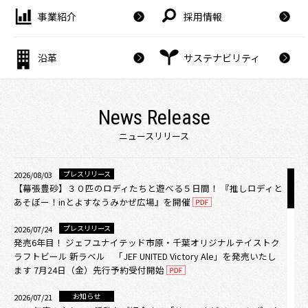
事業紹介
採用情報
沿革
サステナビリティ
News Release
ニュースリリース
プレスリリース
2026/08/03
【幕張豊砂】３０匹のロディたちと遊べる５日間！ 『推しロディと
あそぼー！inとよすなうみかぜ広場』を開催
プレスリリース
2026/07/24
発売6年目！ ジェフユナイテッド市原・千葉オリジナルテイストク
ラフトビール 新ラベル 「JEF UNITED Victory Ale」を発売いたし
ます 7月24日（金）先行予約受付開始
お知らせ
2026/07/21