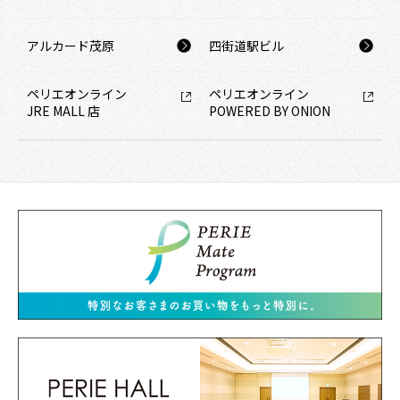
プレスリリース
2026/03/25
【ペリエ稲毛】JR稲毛駅直結「ペリエ稲毛」食品ゾーン、4月22日
（水）リニューアルオープン 全38ショップを公開
アルカード茂原
四街道駅ビル
プレスリリース
2026/03/16
ペリエオンライン
ペリエオンライン
【 千葉ゆかりの食と 日本のにぎわい文化 ・芸能 を楽しむ２日間】
JRE MALL 店​​
POWERED BY ONION​
参加されるみなさんが主役！ 五感で楽しむ 体験型イベント 『 ペリ
エ 春祭り 』を初開催!