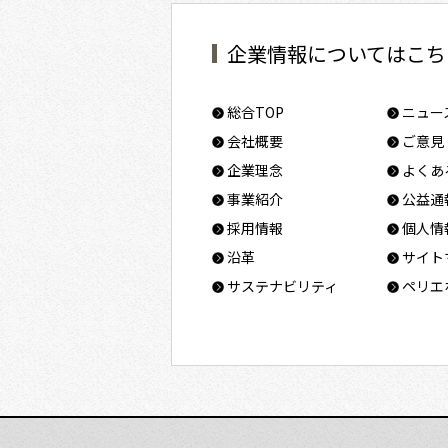
企業情報についてはこち
総合TOP
ニュー
会社概要
ご意見
企業理念
よくあ
事業紹介
公益通
採用情報
個人情
沿革
サイト
サステナビリティ
ペリエ