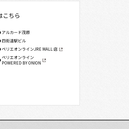
はこちら
アルカード茂原
四街道駅ビル
ペリエオンラインJRE MALL 店​
ペリエオンライン
POWERED BY ONION