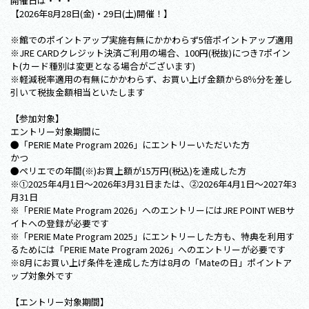
開催日は・・・
【2026年8月28日(金)・29日(土)開催！】
※館でのポイントアップ実施有無にかかわらず5倍ポイントアップ適用
※JRE CARDクレジット決済ご利用の場合、100円(税抜)につき7ポイン
ト(カード種別は変更となる場合がございます)
※軽減税率適用の有無にかかわらず、お買い上げ金額から8％分を差し
引いて税抜金額相当といたします
【参加対象】
エントリー対象期間に
●「PERIE Mate Program 2026」にエントリーいただいた方
かつ
●ペリエでの年間(※)お買上額が15万円(税込)を達成した方
※①2025年4月1日～2026年3月31日または、②2026年4月1日～2027年3
月31日
※「PERIE Mate Program 2026」へのエントリーにはJRE POINT WEBサ
イトへの登録が必要です
※「PERIE Mate Program 2025」にエントリーした方も、特典を利用す
るためには「PERIE Mate Program 2026」へのエントリーが必要です
※8月にお買い上げ条件を達成した方は8月の「Mateの日」ポイントア
ップ対象外です
【エントリー対象期間】