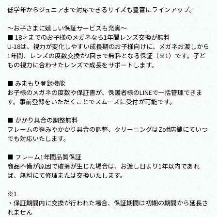
低学年からジュニアまで対応できるサイズも豊富にラインアップ。
～お子さまに嬉しい保証サービスも充実～
■ 18才までのお子様のメガネなら1年間レンズ交換が無料
U-18は、視力が変化しやすい成長期のお子様向けに、メガネお渡しから
1年間、レンズの度数交換が2回まで無料となる保証（※1）です。子ど
もの視力に合わせたレンズで成長をサポートします。
■ みまもり登録機能
お子様のメガネの度数や保証書が、保護者様のLINEで一括管理できま
す。事前登録をいただくことでスムーズに受付が可能です。
■ かかり具合の調整無料
フレームの歪みやかかり具合の調整、クリーニングはZoff店舗にていつ
でも対応いたします。
■ フレーム1年間品質保証
商品不備が原因で破損が生じた場合は、お渡し日より1年以内であれ
ば、無料にて修理または交換いたします。
※1
・保証期間内に交換が行われた場合、保証期間は初期の期間から延長さ
れません