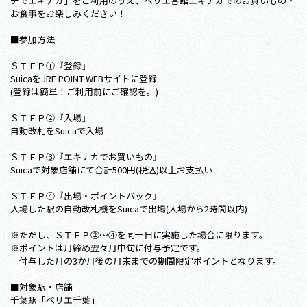
チでエキナカ」をご利用のうえ、ペリエ各館エキナカでのお買いもの・
お食事をお楽しみください！
■参加方法
ＳＴＥＰ①『登録』
SuicaをJRE POINT WEBサイトに登録
(登録は簡単！ご利用前にご確認を。)
ＳＴＥＰ②『入場』
自動改札をSuicaで入場
ＳＴＥＰ③『エキナカでお買いもの』
Suicaで対象店舗にて合計500円(税込)以上お支払い
ＳＴＥＰ④『出場・ポイントバック』
入場した駅の自動改札機をSuicaで出場(入場から2時間以内)
※ただし、ＳＴＥＰ②～④を同一日に実施した場合に限ります。
※ポイントは月締め翌々月中旬に付与予定です。
付与した月の3か月後の月末までの期間限定ポイントとなります。
■対象駅・店舗
千葉駅「ペリエ千葉」