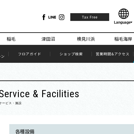
Tax Free
稲毛
津田沼
検見川浜
稲毛海岸
フロアガイド
ショップ検索
営業時間&アクセス
ーン
Service & Facilities
サービス・施設
各種設備