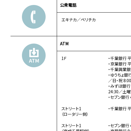
公衆電話
エキナカ／ペリチカ
ATM
1Ｆ
・千葉銀行 平日
・京葉銀行 平日
・千葉興業銀行 
・ゆうちょ銀行 
／日・祝 8:00
・みずほ銀行 
24:30／土曜 
・セブン銀行 4
ストリート1
・千葉銀行 平日
（ロータリー側）
ストリート1
・セブン銀行 4