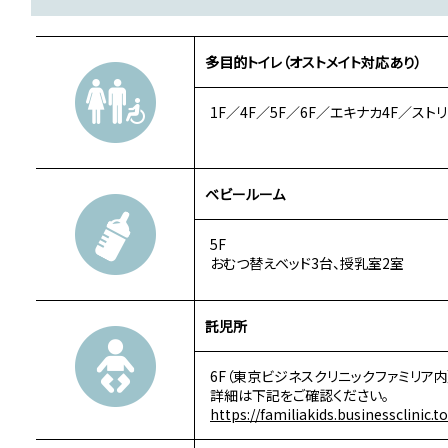
多目的トイレ（オストメイト対応あり）
1F／4F／5F／6F／エキナカ4F／スト
ベビールーム
5F
おむつ替えベッド3台、授乳室2室
託児所
6F（東京ビジネスクリニックファミリア内
詳細は下記をご確認ください。
https://familiakids.businessclinic.t