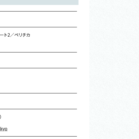
リート2／ペリチカ
）
okyo