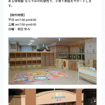
ある保育園”ならではの利便性で、子育て家庭をサポートしま
す。
【開所時間】
平日 am7:00-pm8:00
土曜 am7:00-pm6:00
日曜・祝日 休み