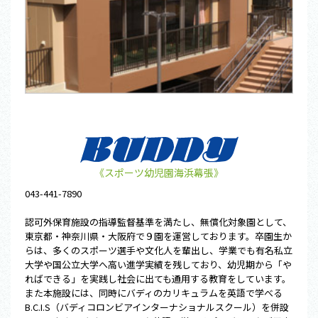
《スポーツ幼児園海浜幕張》
043-441-7890
認可外保育施設の指導監督基準を満たし、無償化対象園として、
東京都・神奈川県・大阪府で９園を運営しております。卒園生か
らは、多くのスポーツ選手や文化人を輩出し、学業でも有名私立
大学や国公立大学へ高い進学実績を残しており、幼児期から「や
ればできる」を実践し社会に出ても通用する教育をしています。
また本施設には、同時にバディのカリキュラムを英語で学べる
B.C.I.S（バディコロンビアインターナショナルスクール）を併設