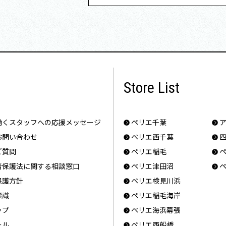
Store List
働くスタッフへの応援メッセージ
ペリエ千葉
お問い合わせ
ペリエ西千葉
ご質問
ペリエ稲毛
ペ
者保護法に関する相談窓口
ペリエ津田沼
ペ
保護方針
ペリエ検見川浜
標識
ペリエ稲毛海岸
ップ
ペリエ海浜幕張
ール
ペリエ西船橋