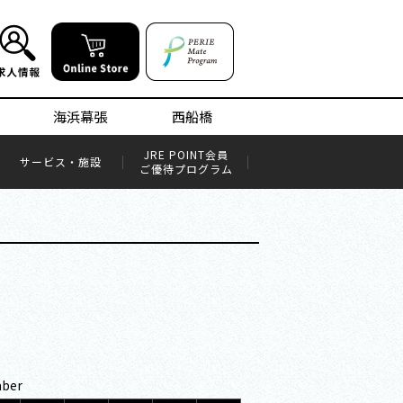
海浜幕張
西船橋
JRE POINT会員​
サービス・施設
ご優待プログラム
ber