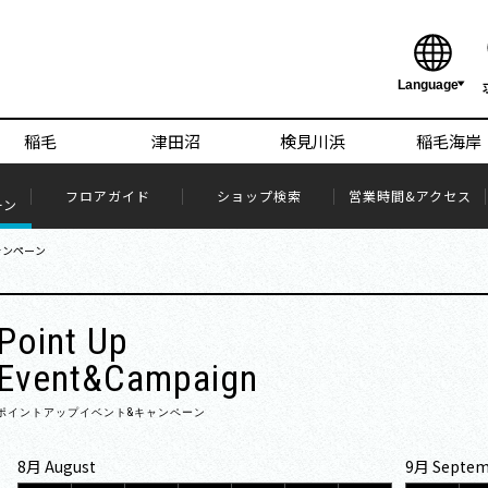
稲毛
津田沼
検見川浜
稲毛海岸
フロアガイド
ショップ検索
営業時間&アクセス
ーン
ャンペーン
Point Up
Event&Campaign
ポイントアップイベント&キャンペーン
8月 August
9月 Septem