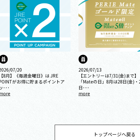
2026/07/20
2026/07/13
【8月】《毎週金曜日》は JRE
【エントリーは7/31(金)まで】
POINTがお得に貯まるポイントア
「Mateの日」8月は28日(金)・
ッ･･･
日･･･
more
more
トップページへ戻る