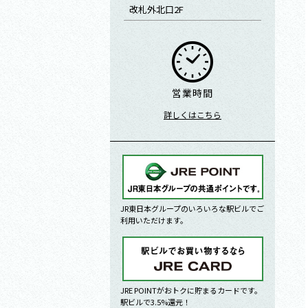
改札外北口2F
営業時間
詳しくはこちら
JR東日本グループのいろいろな駅ビルでご
利用いただけます。
JRE POINTがおトクに貯まるカードです。
駅ビルで3.5%還元！