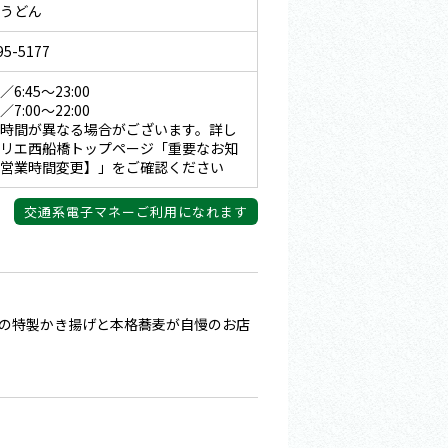
うどん
95-5177
6:45～23:00
7:00～22:00
時間が異なる場合がございます。詳し
リエ西船橋トップページ「重要なお知
営業時間変更】」をご確認ください
交通系電子マネーご利用になれます
の特製かき揚げと本格蕎麦が自慢のお店