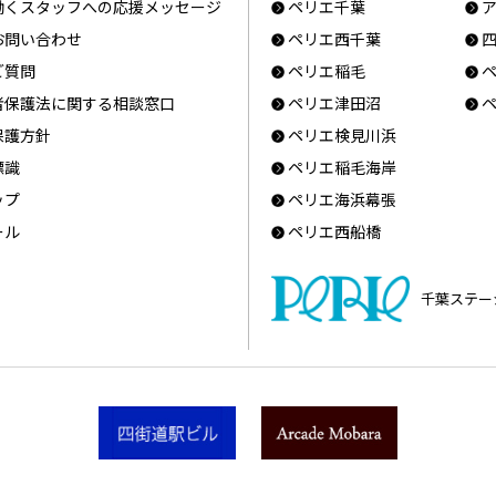
働くスタッフへの応援メッセージ
ペリエ千葉
お問い合わせ
ペリエ西千葉
ご質問
ペリエ稲毛
ペ
者保護法に関する相談窓口
ペリエ津田沼
ペ
保護方針
ペリエ検見川浜
標識
ペリエ稲毛海岸
ップ
ペリエ海浜幕張
ール
ペリエ西船橋
千葉ステーション