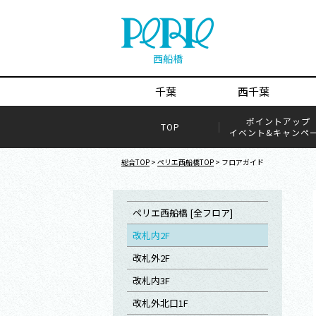
西船橋
千葉
西千葉
ポイントアップ
TOP
イベント&キャンペ
総合TOP
>
ペリエ西船橋TOP
> フロアガイド
ペリエ西船橋 [全フロア]
改札内2F
改札外2F
改札内3F
改札外北口1F