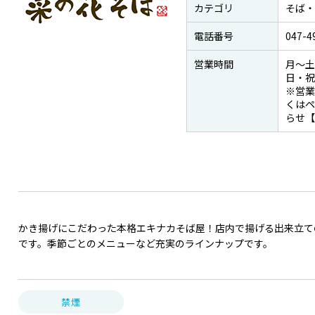
カテゴリ
そば・
電話番号
047-4
営業時間
月～土／
日・祝／
※営業
くはペ
らせ【
かき揚げにこだわった本格エキナカそば屋！店内で揚げる出来立て
です。季節ごとのメニューなど充実のラインナップです。
禁煙