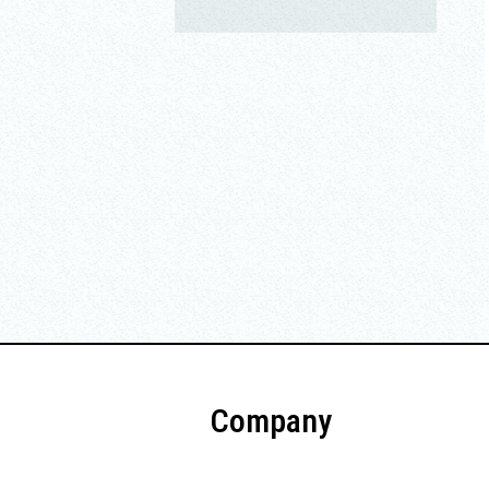
Company