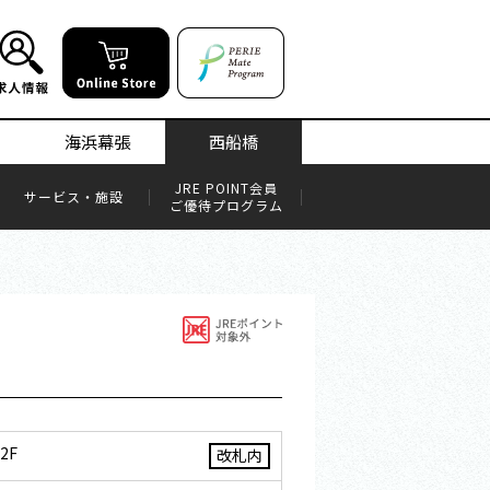
海浜幕張
西船橋
JRE POINT会員​
サービス・施設
ご優待プログラム
2F
改札内