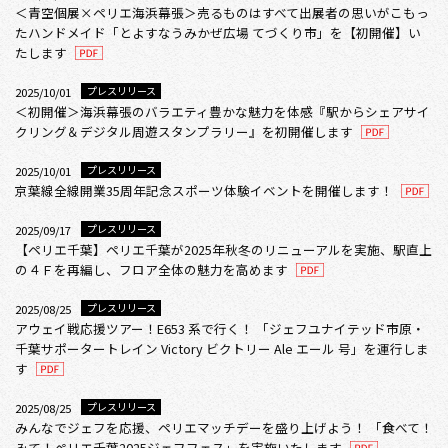
＜青空個展×ペリエ海浜幕張＞売るものはすべて出展者の思いがこもっ
たハンドメイド「とよすなうみかぜ広場 てづくり市」を【初開催】い
たします
プレスリリース
2025/10/01
＜初開催＞海浜幕張のバラエティ豊かな魅力を体感『駅からシェアサイ
クリング＆デジタル周遊スタンプラリー』を初開催します
プレスリリース
2025/10/01
京葉線全線開業35周年記念スポーツ体験イベントを開催します！
プレスリリース
2025/09/17
【ペリエ千葉】ペリエ千葉が2025年秋冬のリニューアルを実施、駅直上
の４Ｆを再編し、フロア全体の魅力を高めます
プレスリリース
2025/08/25
アウェイ戦応援ツアー！E653 系で行く！ 「ジェフユナイテッド市原・
千葉サポータートレイン Victory ビクトリー Ale エール 号」を運行しま
す
プレスリリース
2025/08/25
みんなでジェフを応援、ペリエマッチデーを盛り上げよう！ 「食べて！
みて！ペリエ千葉2025ジェフフェス」を実施いたします