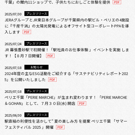
千葉」の館内11ショップで、子供たちにおしごと体験を提供
プレスリリース
2025/07/30
JERAグループとJR東日本グループが千葉県内の駅ビル・ペリエの4施設
に『千産千消』の太陽光発電によるオフサイト型コーポレートPPAを導
入します
プレスリリース
2025/07/24
JR 幕張豊砂駅で初開催！「駅社員のお仕事体験 」イベントを実施 しま
す！【８月７日開催】
お知らせ
2025/07/18
2024年度の主なESG活動をご紹介する「サステナビリティレポート202
5」を公開いたしました
プレスリリース
2025/07/18
ペリエ千葉「PERIE MARCHE」が生まれ変わります！ 「PERIE MARCHE
＆GOHAN」として、７月３０日(水) 開店
プレスリリース
2025/06/30
駅直結の利便性を活かして“ 夏の楽しみ方 を提案 ペリエ千葉 「サマー
フェスティバル 2025 」開催