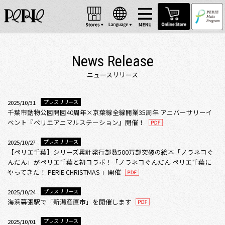
News Release
ニュースリリース
プレスリリース
2025/10/31
千葉市動物公園開園40周年×京葉線全線開業35周年 アニバーサリーイ
ベント『ペリエアニマルステーション』開催！
プレスリリース
2025/10/27
【ペリエ千葉】シリーズ累計発行部数500万部突破の絵本「ノラネコぐ
んだん」がペリエ千葉と初コラボ！「ノラネコぐんだん ペリエ千葉に
やってきた！ PERIE CHRISTMAS 」開催
プレスリリース
2025/10/24
海浜幕張駅で「新潟産直市」を開催します
プレスリリース
2025/10/01