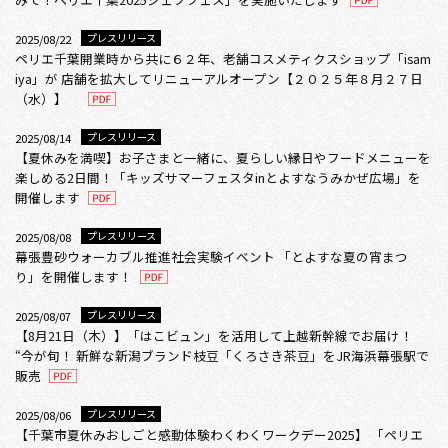
プレスリリース
2025/08/22
ペリエ千葉開業時から共に６２年、老舗コスメティクスショップ「isam
iya」が 店舗を拡大してリニューアルオープン【２０２５年８月２７日
（水）】
プレスリリース
2025/08/14
【夏休みを満喫】お子さまと一緒に、夏らしい縁日やフードメニューを
楽しめる2日間！「キッズサマーフェスタinとよすなうみかぜ広場」を
開催します
プレスリリース
2025/08/08
幕張豊砂ウォーカブル推進社会実験イベント 「とよすな夏の宵まつ
り」を開催します！
プレスリリース
2025/08/07
【8月21日（木）】「はこビュン」を活用して上越新幹線でお届け！
“今が旬！ 新鮮な新潟ブランド枝豆「くろさき茶豆」をJR海浜幕張駅で
販売
プレスリリース
2025/08/06
【千葉市夏休みおしごと感動体験わくわくワークデー2025】 「ペリエ