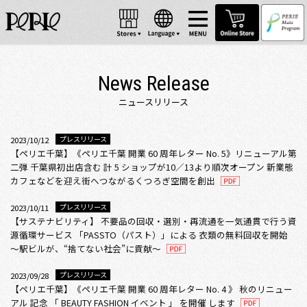
News Release
ニュースリリース
プレスリリース
2023/10/12
【ペリエ千葉】《ペリエ千葉 開業 60 周年レター No. 5》リニューアル第
二弾 千葉県初出店含む 計 5 ショップが10／13より順次オープン 新業態
カフェなどを迎え街へつながるくつろぎ空間を創出
プレスリリース
2023/10/11
【サステナビリティ】 不要品の回収・選別・再流通を一気通貫で行う資
源循環サービス 「PASSTO（パスト）」による 衣類の無料回収を開始
～駅ビルが、“捨てない社会”に貢献～
プレスリリース
2023/09/28
【ペリエ千葉】《ペリエ千葉 開業 60 周年レター No. 4 》 秋のリニュー
アル 記念 「 BEAUTY FASHION イベント 」 を開催 します