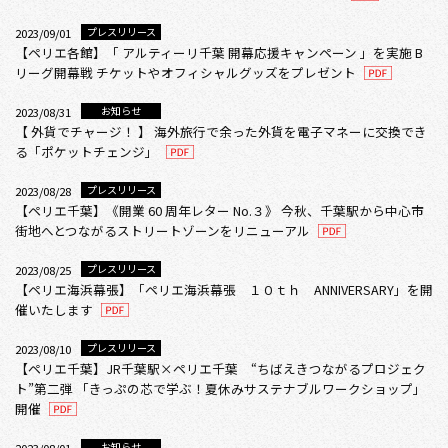
プレスリリース
2023/09/01
【ペリエ各館】「 アルティーリ千葉 開幕応援キャンペーン 」を実施 B
リーグ開幕戦 チケットやオフィシャルグッズをプレゼント
お知らせ
2023/08/31
【 外貨でチャージ！ 】 海外旅行で余った外貨を電子マネーに交換でき
る「ポケットチェンジ」
プレスリリース
2023/08/28
【ペリエ千葉】《開業 60 周年レター No.３》 今秋、千葉駅から中心市
街地へとつながるストリートゾーンをリニューアル
プレスリリース
2023/08/25
【ペリエ海浜幕張】「ペリエ海浜幕張 １０ｔｈ ANNIVERSARY」を開
催いたします
プレスリリース
2023/08/10
【ペリエ千葉】JR千葉駅×ペリエ千葉 “ちばえきつながるプロジェク
ト”第二弾 「きっぷの芯で学ぶ！夏休みサステナブルワークショップ」
開催
お知らせ