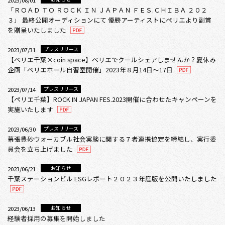
2023/08/01
「ＲＯＡＤ ＴＯ ＲＯＣＫ ＩＮ ＪＡＰＡＮ ＦＥＳ.ＣＨＩＢＡ ２０２
３」 最終公開オーディションにて 優勝アーティストにペリエより副賞
を贈呈いたしました
プレスリリース
2023/07/31
【ペリエ千葉×coin space】ペリエでクールシェアしませんか？夏休み
企画「ペリエホール自習室開催」2023年８月14日～17日
プレスリリース
2023/07/14
【ペリエ千葉】ROCK IN JAPAN FES.2023開催に合わせたキャンペーンを
実施いたします
プレスリリース
2023/06/30
幕張豊砂ウォーカブル社会実験に関する７者連携協定を締結し、実行委
員会を立ち上げました
お知らせ
2023/06/21
千葉ステーションビル ESGレポート２０２３年度版を公開いたしました
お知らせ
2023/06/13
経験者採用の募集を開始しました