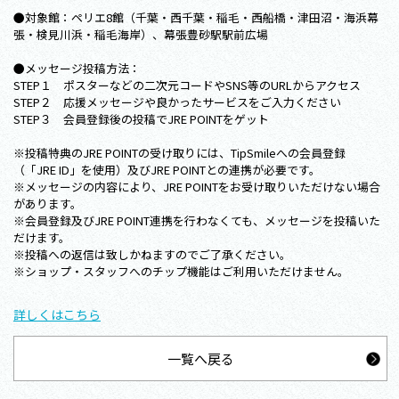
●対象館：ペリエ8館（千葉・西千葉・稲毛・西船橋・津田沼・海浜幕
張・検見川浜・稲毛海岸）、幕張豊砂駅駅前広場
●メッセージ投稿方法：
STEP１ ポスターなどの二次元コードやSNS等のURLからアクセス
STEP２ 応援メッセージや良かったサービスをご入力ください
STEP３ 会員登録後の投稿でJRE POINTをゲット
※投稿特典のJRE POINTの受け取りには、TipSmileへの会員登録
（「JRE ID」を使用）及びJRE POINTとの連携が必要です。
※メッセージの内容により、JRE POINTをお受け取りいただけない場合
があります。
※会員登録及びJRE POINT連携を行わなくても、メッセージを投稿いた
だけます。
※投稿への返信は致しかねますのでご了承ください。
※ショップ・スタッフへのチップ機能はご利用いただけません。
詳しくはこちら
一覧へ戻る