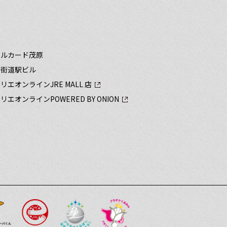
アルカード茂原
四街道駅ビル
リエオンラインJRE MALL 店​​
リエオンラインPOWERED BY ONION​